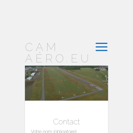
CAM
AÉRO.EU
Contact
Votre nom (obligatoire)